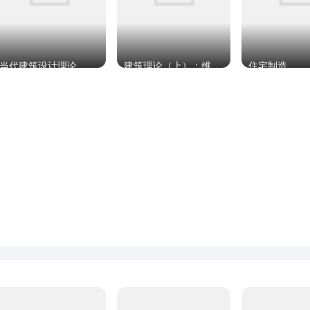
当代建筑设计理论
建筑理论（上）：维特鲁威的谬误
住宅制造