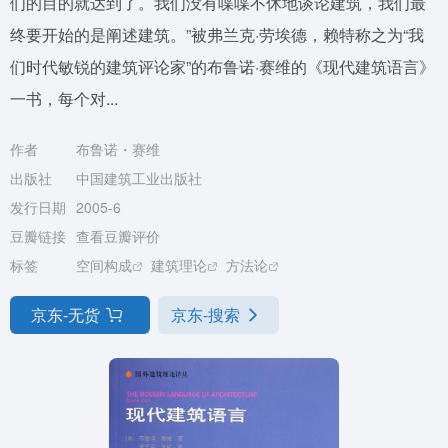
们的目的就达到了。我们没有喋喋不休地谈论建筑，我们最
终要开始的是阐述建筑。”被弗兰克·劳埃德，赖特称之为“我
们时代敏锐的建筑评论家”的布鲁诺·赛维的《现代建筑语言》
一书，每个对...
作者
布鲁诺・赛维
出版社
中国建筑工业出版社
发行日期
2005-6
豆瓣链接
查看豆瓣评价
标签
空间构成
建筑理论
方法论
京东-无货
京东-搜索