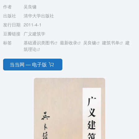
作者
吴良镛
出版社
清华大学出版社
发行日期
2011-4-1
豆瓣链接
广义建筑学
标签
基础通识类图书
最新收录
吴良镛
建筑书单
建
筑理论
当当网 — 电子版