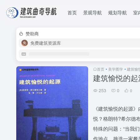
首页
景观导航
规划导航
室
赞助商
免费建筑资源库
首页
•
美学图学
•
建筑愉
建筑愉悦的起
253
0
0
《建筑愉悦的起源》
悦？格朗特?希尔德
特殊的问题：“当我
作地点、挑选一家餐厅