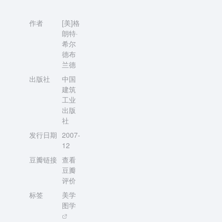
作者
[美]格
朗特·
希尔
德布
兰德
出版社
中国
建筑
工业
出版
社
发行日期
2007-
12
豆瓣链接
查看
豆瓣
评价
标签
美学
图学