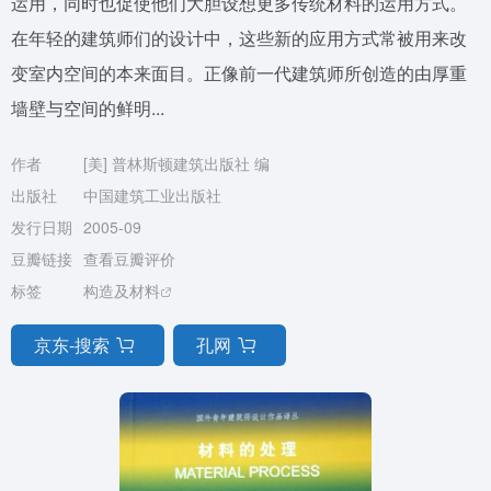
运用，同时也促使他们大胆设想更多传统材料的运用方式。
在年轻的建筑师们的设计中，这些新的应用方式常被用来改
变室内空间的本来面目。正像前一代建筑师所创造的由厚重
墙壁与空间的鲜明...
作者
[美] 普林斯顿建筑出版社 编
出版社
中国建筑工业出版社
发行日期
2005-09
豆瓣链接
查看豆瓣评价
标签
构造及材料
京东-搜索
孔网