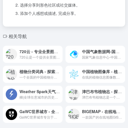
选择分享到形色社区或社交媒体。
添加个人感想或描述, 完成分享。
相关导航
720云 - 专业全景图片视频航拍素材作品平台
中国气象数据网-国家气象信息中心
720云是一个提供全景图片和视频航拍素材的专业平台，专注于城市建筑和自然风光等领域。
国家气象信息中心-中国气象数据网
植物分类词典 - 探索中国植物的多样性
中国植物图像库 - 植物图片数据库
一个全面的中国植物分类信息平台。
在线的植物信息图像数据库，植物图像在线检索
Weather Spark天气花火 - 气象气候数据在线查询
津巴布韦植物志 - 探索非洲植物多样性的宝库
梯|全球任意城市的历史气象气候数据在线查询，包括平均温度、平均气温、云彩、降水、降雨量、降雪、日照湿度等各种全方面的气象数据
津巴布韦植物志是一个记录和展示津巴布韦植物资源的在线数据库。
GaWC世界城市 - 全球城市网络研究的权威机构
BIGEMAP - 在线地图卫数据服务
GaWC世界城市专注于研究全球城市间的经济联系，对城市规划和全球化有重要影响。
一款国产的在线地图GIS服务工具