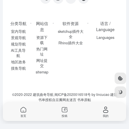
分类导航
网站信
软件资源
语言 /
息
Language
室内导航
sketchup插件大
全
资源下
Languages
景观导航
载
Rhino插件大全
规划导航
热门网
AI工具导
址
航
网址提
地区政务
交
摸鱼导航
sitemap
©2020-2022
建筑曲奇导航
闽ICP备2020016518号
by lincucao 建筑
书单授权自豆瓣网友迷宫
书单原帖
首页
投稿
我的