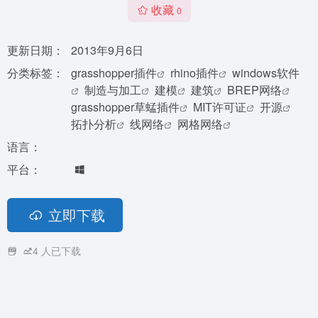
收藏
0
更新日期：
2013年9月6日
分类标签：
grasshopper插件
rhino插件
windows软件
制造与加工
建模
建筑
BREP网络
grasshopper草蜢插件
MIT许可证
开源
拓扑分析
线网络
网格网络
语言：
平台：
立即下载
4
人已下载