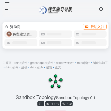
赞助商
赞助入驻
免费建筑资源库
首页
•
rhino插件
•
grasshopper插件
•
windows软件
•
rhino插件
•
制造与加工
•
rhino插件
•
建模
•
rhino插件
•
建筑
•
正文
Sandbox Topology
Sandbox Topology 0.1
有广告
102