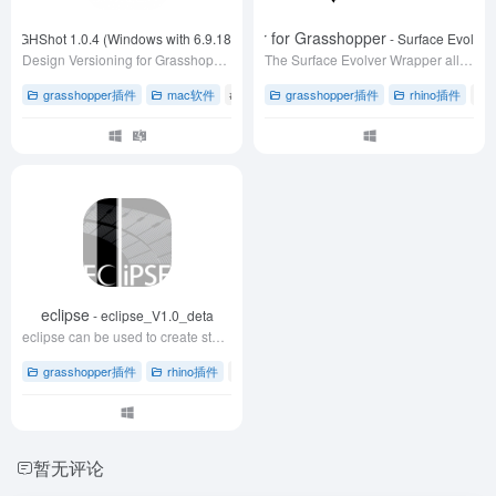
t
Surface Evolver Wrapper for Grasshopper
- GHShot 1.0.4 (Windows with 6.9.18271.20591)
- Surface Evolver
Design Versioning for Grasshopper
The Surface Evolver Wrapper allows you to use Surface Evolver from Ken Brakke in Grasshopper. It contains one component which requires some geometry
grasshopper插件
mac软件
# grasshopper草蜢插件
grasshopper插件
# 下载
rhino插件
# 协作
# E
eclipse
- eclipse_V1.0_deta
eclipse can be used to create stadium bowls , all the factors used in the plugin is based with the Design code in China.
grasshopper插件
rhino插件
# rhino犀牛软件插件
# 体育场碗形结构设计
暂无评论