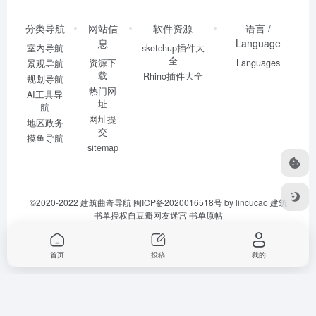
分类导航
网站信
软件资源
语言 /
息
Language
室内导航
sketchup插件大
全
资源下
Languages
景观导航
载
Rhino插件大全
规划导航
热门网
AI工具导
址
航
网址提
地区政务
交
摸鱼导航
sitemap
©2020-2022
建筑曲奇导航
闽ICP备2020016518号
by lincucao 建筑
书单授权自豆瓣网友迷宫
书单原帖
首页
投稿
我的