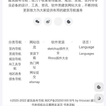
建筑曲奇导航
，致力于收集整理建筑、规划、景观、室内等专
业必备的设计、工具、资讯、软件类建筑网站大全，不断持续
更新致力为大家提供有用的建筑导航服务
分类导航
网站信
软件资源
语言 /
息
Language
室内导航
sketchup插件大
全
资源下
Languages
景观导航
载
Rhino插件大全
规划导航
热门网
AI工具导
址
航
网址提
地区政务
交
摸鱼导航
sitemap
©2020-2022
建筑曲奇导航
闽ICP备2020016518号
by lincucao 建筑
书单授权自豆瓣网友迷宫
书单原帖