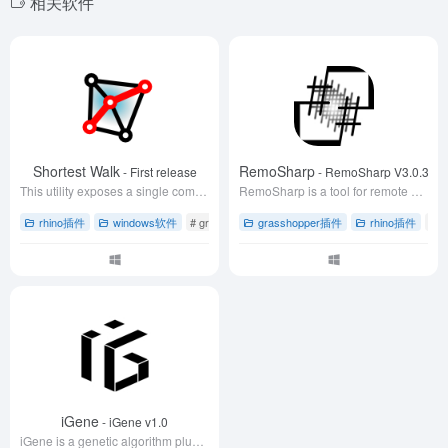
相关软件
Shortest Walk
RemoSharp
- First release
- RemoSharp V3.0.3
This utility exposes a single command, ShortestWalk, which, given a network of curves, calculates the shortest path.
RemoSharp is a tool for remote collaborations in computational design and parametric modeling and Real-Time Robotics.
rhino插件
windows软件
# grasshopper草蜢插件
grasshopper插件
# rhino犀牛软件插件
rhino插件
# 
#
iGene
- iGene v1.0
iGene is a genetic algorithm plugin designed to work effectively with surrogate models for optimization computations, developed by the SD-II Lab at Tongji University.