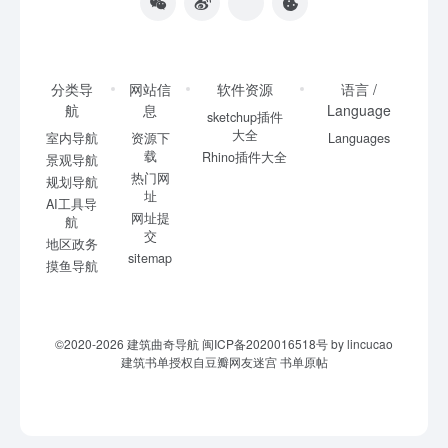
分类导
网站信
软件资源
语言 /
航
息
Language
sketchup插件
大全
室内导航
资源下
Languages
载
Rhino插件大全
景观导航
热门网
规划导航
址
AI工具导
网址提
航
交
地区政务
sitemap
摸鱼导航
©2020-2026
建筑曲奇导航
闽ICP备2020016518号
by lincucao
建筑书单授权自豆瓣网友迷宫
书单原帖