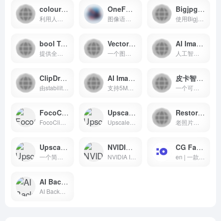
colourise黑白照片人工智能上色 - 免费在线上色服务
OneFormer 图像语义分割
Bigjpg - 人工智能图片无损放大工具
利用人工智能进行黑白照片上色的在线工具
图像语义化识别的在线工具，帮你分割图片内容，在stable diffusion 绘图中可以起到较好的作用
使用Bigjpg的AI技术，无损放大您的图像，保持清晰度和色彩。支持API，适合动漫和照片
bool Tool - 布尔运算工具
Vectorizer - 在线PNG, JPG转SVG工具
AI Image Upscaler AI图片无损放大
提供全面的AI工具集，覆盖图像、视频和写作领域，免费且高效，适合各类用户
一个图片矢量化在线工具，可以方便地将普通图片转换成矢量图
人工智能图片放大，最大支持5MB，最大放大到3000
ClipDrop人工智能工具箱 - AI工具集合
AI Image Enlarger 图片放大器 - 免费将图片放大2倍、4倍、8倍甚至更高
皮卡智能 - 智能抠图，图片编辑
由stability基于AI能力发布的在线AI工具箱
支持5MB内最大8倍图片放大
一个可以在线扣图提升图片照片质量的在线图像类应用
FocoClipping - AI智能在线抠图平台
UpscalePics - 人工智能图片清晰化工具
Restore Photos - 照片修复工具
FocoClipping是一个利用AI技术提供快速精准抠图服务的在线平台。
UpscalePics是一个通过AI技术提升图片清晰度的在线服务平台。
老照片修复优化在线的AI图像处理工具
Upscale.Media - 高清图片放大工具
NVIDIA Inpainting - 智能图像修复与去水印工具
CG Faces - 人脸生成工具
一个简单易用的在线图片放大工具，支持多种格式，操作便捷。
NVIDIA Inpainting 是一款利用深度学习技术进行智能图像修复的工具，能够快速去除图片中的不期望元素。
en | 一款支持在线生成AI人像照片的AI应用
AI Background Remover - 高质量在线抠图工具
AI Background Remover 是一款由 icons8 提供的智能在线工具，能够精确地去除图片背景，适合处理各类图像。