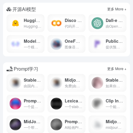
开源AI模型
更多 More +
Hugging Face官网 - 自然语言处理（NLP）模型库 - 大规模与训练语言模型
Disco Diffusion - AI艺术创作工具
Dall-e - AI艺术创作平台
Huggingface一直致力于自然语言处理NLP技术的平民，主要分享开源的AI模型资源，数据集等，内容丰富
代码开源的AI创作工具，适合二次开发，AI作画免费，速度比较慢，首次使用会有些门槛，需要配置一些参数。
由OpenAI公司制作开源的Dall-e AI绘图工具官网
ModelScope - 模型与数据集的托管平台
OneFormer 图像语义分割
Public Prompts - AI艺术创作公共提示库
一个模型开源社区及创新平台，由阿里巴巴达摩院，联合 CCF开源发展委员会，共同作为项目发起方。社区联合国内 AI 领域合作伙伴与高校机构，致力于通过开放的社区合作，构建深度学习相关的模型开源，并开源相关模型服务创新技术，推动模型应用生态的繁荣发展。
图像语义化识别的在线工具，帮你分割图片内容，在stable diffusion 绘图中可以起到较好的作用
提供预训练的AI绘图模型和提示词prompt 生成的网站
Prompt学习
更多 More +
Stable Diffusion 知识库
Midjourney 知识库
Stable Diffusion 法术解析
由国内团队编撰维护的stable diffusion免费中文教程
免费|由国内团队编辑的Midjourney学习教程
如果你的图片是由stable diffusion 生成的原图，可以通过这个工具，生成对应的tag,由B站UP@秋葉aaaki 开发
Prompt Hero - AI艺术创作提示工具
Lexica - 词汇学习工具
Clip Interrogator - AI艺术创作提示工程工具
一个提供绘图Prompt分享的网站，包括stable difussion、midjourney、chatGPT 等AI模型
一个stable diffusion的绘图prompt分享平台，目前也推出了自己的绘图模型，每个月每用户可以免费绘图100张
一个能让你从图片中反向生成prompt的应用
MidJourney Prompt Helper - AI艺术创作提示辅助
Prompt Omania - AI艺术创作社区与提示生成器
Midjourney 文档
一个帮助你生成MidJourney绘图相关Prompt的在线应用
AI绘画Prompts关键词在线生成工具，提供多种智能AI绘画工具(Midjourney、Stable Diffusion、DreamStudio等)的prompt 生成
midjourney官方关于midjourney使用方法的文档和教程