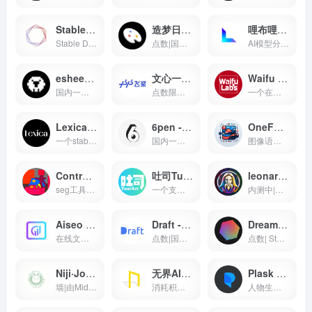
Stable Diffusion-V2开源地址 - AI图像生成工具
造梦日记 - 绘画作品分享社区
哩布哩布 - z时代视频社区
Stable Diffusion Version 2 的github开源下载地址，需自行配置安装环境等，非傻瓜安装包
点数|国内的一个在线AI绘图平台，好像是基于stable diffusion 做的程序，初始有50个点数可用
AI模型分享社区，可以在线免费使用Stable diffusion等
esheep - 一站式的AIGC社区
文心一格 - AI写作与内容创作
Waifu Labs - AI艺术创作与角色生成
国内一个AI绘图社区，支持stable diffusion webUI 及comfyUI的运行，提供stable diffusion 各类模型、lora资源下载，可以在线直接进行免费绘图，如果你想要学习Stable diffusion AI 绘图，那么你可以试试这个平台。
点数限制|百度旗下的AI绘图平台
一个在线生成二次元头像的在线AI绘图应用，使用简单，简单几步就可以生成头像，不过缺点是只能从预设的图片出发，没法复杂的自定义和进行细致的细节调整
Lexica - 词汇学习工具
6pen - AI 绘画工具
OneFormer 图像语义分割
一个stable diffusion的绘图prompt分享平台，目前也推出了自己的绘图模型，每个月每用户可以免费绘图100张
国内一个在线绘画的平台，提供了多种AI绘画模型，如stable diffusion 等，有免费线路可以使用使用体验还OK
图像语义化识别的在线工具，帮你分割图片内容，在stable diffusion 绘图中可以起到较好的作用
Controlnet seg工具颜色分隔语义
吐司Tusiart - 艺术创作分享
leonardo - AI艺术创作平台
seg工具分割图片元素对应150种颜色的参考查询文档
一个支持免费绘图的在线AIGC社区，支持comfyUI和webUI
内测中|主打游戏资产生成的在线AI绘图社区
Aiseo AI Art - AI艺术生成工具
Draft - 生成艺术作品的工具
Dream Studio - AI艺术创作工具
在线文生图AI应用，可预先选择调试好的AI算法，以生成你想要的风格的AI模型
点数|国内一个在线ai绘画工具,文生图有多种图片风格
点数| Stability AI 官方利用stable diffusion搭建的AI绘图平台
Niji·Journey - AI艺术创作平台
无界AI绘图 - AI 艺术生成平台
Plask - AI 艺术生成平台
墙|由Midjourney出品的二次元绘图AI工具，和Midjourney一样托管在discord服务中，需要下载Discord使用
消耗积分|国内团队制作的在线AI绘图工具，初始注册有80～50积分可使用
人物生成AI，支持通过照片生成对应的动作捕捉模型可以根据对应动作生成图像的在线应用