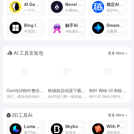
AI Gahaku - AI 绘画工具
Novel Ai - AI 写作平台
稿定AI - AI 设计工具
一个可以为你生成艺术风格的在线AI应用，上传你的照片，选择想要的风格就可以生成，由sato_neet 开发
付费|NovelAI一个人工智能平台，提供了故事写作续写服务与AI绘图图片生成服务，因为其二次元图像的生成能力比较受ACG爱好者欢迎
维护中|稿定设计在线AI绘图工具，提供多种AI设计工具，包括AI做图、AI文案、AI商品图、AI素材、AI场景图等。
Bing Image Creator - 图片生成工具
触手AI - 人工智能服务平台
Dreamlike - AI艺术创作与分享平台
中国暂未开放 | 由open的dll-e提供技术支持，目前仅支持英文
AI绘图社区，提供了Stable diffusion 在线免费绘图，支持contorlnet 模型，可在线免费使用AI绘图功能
点数限制|在线绘图工具，提供一定免费点数用于AI绘图生成
AI 工具安装包
更多 More +
ComfyUI秋叶整合包下载 ｜ 秋葉aaaki安装包-stable diffusion GUI界面
铁锅炖启动器下载-comfyUI整合包
秋叶 Web UI AI绘图 Stable diffusion 整合包懒人包下载
- 1.3.6
强大、模块化的stable diffusion GUI，可以帮助人们更好地表达自己的想法和创意，复用工作流程等
由UP@只剩一瓶辣椒酱 制作的ComfyUI整合包启动器，支持COMFYUI更新/配置/一键优化/中英切换等
秋叶SD WebUI整合包，一键安装免配置
3D工具AI
更多 More +
Luma Ai - 视频编辑工具
Skybox - 创意工作室与设计资源平台
With Poly - 纹理素材库
基于NeRF，文字、图片、视频都可生成3D模型的一款应用
在线全景图生成| 一款支持通过语言描述就生成在线360度环境贴图的在线应用
AI在线生成你要的无缝材质贴图