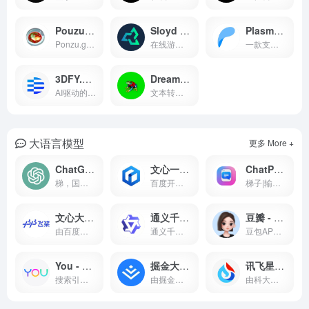
Pouzu - AI 艺术生成平台
Sloyd - 3D 建模工具
Plasmo - AI 艺术生成平台
Ponzu.gg 是一个基于人工智能技术的在线工具，用于快速生成3D纹理
在线游戏资产3d资源库，目前暂时不支持智能AI生成模型资源
一款支持通过绘图建模的在线3d应用，在Ipad 上手绘更顺滑
3DFY.ai - AI 驱动的 3D 模型生成工具
Dream Fusion 3d - 3D 模型生成工具
AI驱动的3D模型生成工具
文本转模型的技术，由谷歌研发，泛应用
大语言模型
更多 More +
ChatGPT - OpenAI智能对话模型
文心一言 - 百度AI写作助手
ChatPDF - PDF文件在线转换工具
梯，国区无法使用|由OpenAI研发的聊天机器人程序
百度开发的文心一言大语言模型
梯子|输入PDF文件，可以进行解读和对话，基于ChatGPT3.5接口，由Mathis Lichtenberger开发
文心大模型 - 百度AI写作平台
通义千问 - AI智能问答平台
豆瓣 - 读书、电影、音乐、生活社区
由百度开发的在线AI绘图应用工具
通义千问是阿里云推出的多轮对话、文案创作、逻辑推理的AI模型
豆包APP是字节跳动推出的AI对话产品，提供智能对话、角色插件和语音交互功能，旨在为用户提供丰富的智能对话体验
You - A只能搜索引擎
掘金大模型子站 - AI行业全景
讯飞星火 - AI 开发者平台
搜索引擎，最新的YouChat人工智能对话功能，可以通过直接对话为你提供简明扼要的答案和结果
由掘金维护的一个在线LLM大模型导航站点
由科大讯飞研发的认知智能大模型