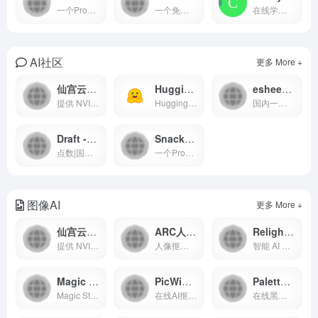
一个Prompt分享交流的AI学习讨论社区，许多人在这里分享一些ChatGPT的使用技巧和方法，可以对你觉得有用的prompt 进行投票增加热度等
一个免费学习Prompt Engineering的网站,如果你不知道 ChatGPT 或者其他 AI 产品能干什么，这个教程应该能帮到你
在线学习comfyui的百科文档手册
AI社区
更多 More +
仙宫云-云端GPU 租赁
Hugging Face官网 - 自然语言处理（NLP）模型库 - 大规模与训练语言模型
esheep - 一站式的AIGC社区
提供 NVIDIA RTX 4090、A100 顶级 GPU 显卡租赁，众多镜像开机即可使用，注册免费赠送体验金。
Huggingface一直致力于自然语言处理NLP技术的平民，主要分享开源的AI模型资源，数据集等，内容丰富
国内一个AI绘图社区，支持stable diffusion webUI 及comfyUI的运行，提供stable diffusion 各类模型、lora资源下载，可以在线直接进行免费绘图，如果你想要学习Stable diffusion AI 绘图，那么你可以试试这个平台。
Draft - 生成艺术作品的工具
Snackprompt - 生成各种创意文本的工具
点数|国内一个在线ai绘画工具,文生图有多种图片风格
一个Prompt分享交流的AI学习讨论社区，许多人在这里分享一些ChatGPT的使用技巧和方法，可以对你觉得有用的prompt 进行投票增加热度等
图像AI
更多 More +
仙宫云-云端GPU 租赁
ARC人像修复工具 - 腾讯AI演示
Relight - AI艺术创作与编辑工具
提供 NVIDIA RTX 4090、A100 顶级 GPU 显卡租赁，众多镜像开机即可使用，注册免费赠送体验金。
人像抠图|动漫图片放大，由腾讯ARC工作室出品的三个图片处理工具
智能 AI 打光神器由clipdrop开发的，可以在图片的任意位置打出真实立体光影效果，并且可以改变光源的颜色、大小、亮度等等，效果图后期调整超棒
Magic Studio官网 - AI图片编辑工具｜在线抠图去背景
PicWish佐糖 - 在线AI去背景
Palette - AI艺术创作色彩搭配工具
Magic Studio提供了多种由AI驱动的图片工具，比如产品照片、人像转绘图、文生图AI工具、图像污点移除、在线抠图工具、图像无损放大等功能
在线AI抠图工具，简单好用
在线黑白照片在线上色AI工具，小尺寸免费，大尺寸付费