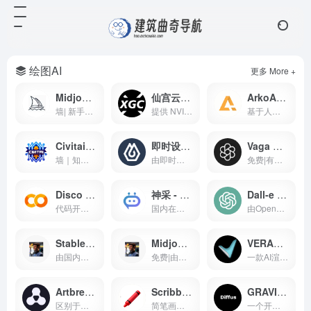
绘图AI
更多 More +
Midjourney - AI绘图工具
仙宫云-云端GPU 租赁
ArkoAI云端智能渲染工具 - 建筑设计渲染
墙| 新手友好的AI工具，托管在 Discord 服务器上的 AI 作画工具
提供 NVIDIA RTX 4090、A100 顶级 GPU 显卡租赁，众多镜像开机即可使用，注册免费赠送体验金。
基于人工智能的渲染插件，目前支持SketchUp, Rhino 与 Revit
Civitai - AI艺术创作与分享社区
即时设计AI绘图 - AI辅助设计工具
Vaga AI 创作平台 - AI 创作工具
墙｜知名AI绘图社区支持stable diffusion 模型、lora 模型免费下载，免费在线AI绘图
由即时设计维护运行的中文AI绘图工具，可在线免费使用
免费|有诸多的AI绘图功能，支持文生图，图生图，条件生图风格定制等AI绘图功能，就是偶尔会出现不和谐内容，不过网站技术会自动屏蔽
Disco Diffusion - AI艺术创作工具
神采 - AI 艺术生成平台
Dall-e - AI艺术创作平台
代码开源的AI创作工具，适合二次开发，AI作画免费，速度比较慢，首次使用会有些门槛，需要配置一些参数。
国内在线绘图AI，可实现草图转建筑，草图大师模型转渲染等，高清大图下载需额外付费
由OpenAI公司制作开源的Dall-e AI绘图工具官网
Stable Diffusion 知识库
Midjourney 知识库
VERAS - 3D 建模工具
由国内团队编撰维护的stable diffusion免费中文教程
免费|由国内团队编辑的Midjourney学习教程
一款AI渲染器，目前支持rhino、revit ，支持免费15天使用体验
Artbreeder - AI艺术创作与社区
Scribble Diffusion - AI艺术创作工具
GRAVITI Diffus - AI 艺术生成平台
区别于指令生成式的 AI创作,Artbreeder 通过图像融合、图像 “基因” 编辑的方式来精准调控生成效果，你可以使用它创作人物肖像、人物形象、动漫角色、建筑、画作、自然景观、科幻场景等等内容。
简笔画变绘图，一个可以把你随手勾勒的草图变成照片的在线绘图工具，基于ContronlNet 开发的一个在线Ai绘图应用
一个开箱即用的Stable Diffusion WebUI在线服务，无需代码和GPU，目前已经集成热门Civitai模型，可以可视化选择AI绘画模型，也可自己上传模型进行AI绘图