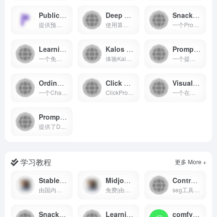
Public Prompts - AI艺术创作公共提示库
Deep Danbooru - 二次元艺术数据库
Snackprompt - 生成各种创意文本的工具
提供预训练的AI绘图模型和提示词prompt 生成的网站
使用算法生成对应图片的prompt 用于AI绘图，可辅助绘图，生成结果不一定准确
一个Prompt分享交流的AI学习讨论社区，许多人在这里分享一些ChatGPT的使用技巧和方法，可以对你觉得有用的prompt 进行投票增加热度等
Learning Prompt - AI艺术创作学习平台
Kalos Art - AI艺术创作与分享
Prompt Hunt - AI艺术创作提示市场
一个免费学习Prompt Engineering的网站,如果你不知道 ChatGPT 或者其他 AI 产品能干什么，这个教程应该能帮到你
体验Kalos Art：一个将艺术与科技完美结合的数字艺术交易平台
一个提供AI绘图prompt 分享的AI绘图交流社区
Ordinary People Prompts - AI艺术创作日常提示
Click Prompt - AI艺术创作提示工具
Visual Prompt Builder - AI艺术创作视觉提示工具
一个ChatGpt 的prompt 提示使用分享网站
ClickPrompt 是一款专为 Prompt 编写者设计的工具，它支持多种基于 Prompt 的 AI 应用，例如 #Stable Diffusion#、#ChatGPT# 和 GitHub Copilot 等
一个在线可视化生成AI绘图prompt的应用
Prompt Base - AI艺术创作提示商店
提供了DALL·E, GPT, Midjourney, Stable Diffusion, ChatGPT 等人工智能模型prompt 在线交易的在线平台
学习教程
更多 More +
Stable Diffusion 知识库
Midjourney 知识库
Controlnet seg工具颜色分隔语义
由国内团队编撰维护的stable diffusion免费中文教程
免费|由国内团队编辑的Midjourney学习教程
seg工具分割图片元素对应150种颜色的参考查询文档
Snackprompt - 生成各种创意文本的工具
Learning Prompt - AI艺术创作学习平台
comfyui-wiki速查手册