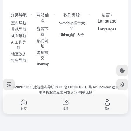
分类导航
网站信
软件资源
语言 /
息
Language
室内导航
sketchup插件大
全
资源下
Languages
景观导航
载
Rhino插件大全
规划导航
热门网
AI工具导
址
航
网址提
地区政务
交
摸鱼导航
sitemap
©2020-2022
建筑曲奇导航
闽ICP备2020016518号
by lincucao 建筑
书单授权自豆瓣网友迷宫
书单原帖
首页
投稿
我的