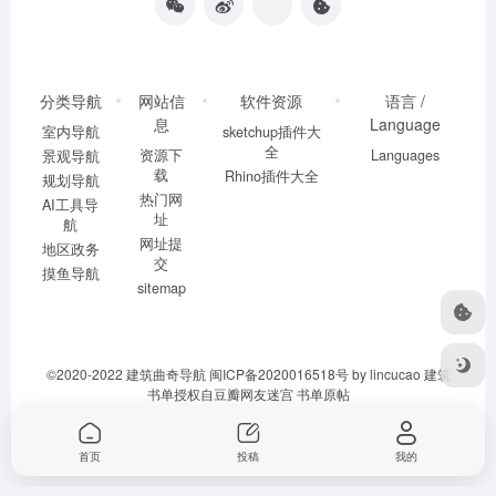
分类导航
网站信
软件资源
语言 /
息
Language
室内导航
sketchup插件大
全
资源下
Languages
景观导航
载
Rhino插件大全
规划导航
热门网
AI工具导
址
航
网址提
地区政务
交
摸鱼导航
sitemap
©2020-2022
建筑曲奇导航
闽ICP备2020016518号
by lincucao 建筑
书单授权自豆瓣网友迷宫
书单原帖
首页
投稿
我的