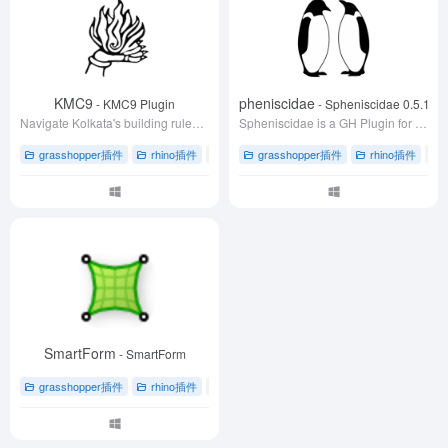
KMC9
Spheniscidae
- KMC9 Plugin
- Spheniscidae 0.5.16
Navigate Kolkata's building rules effortlessly. Simplify bye law calculations. Boost efficiency. Join our vibrant community. Elevate your architecture and innovate confidently.
Spheniscidae is a GH Plugin for automatic generation of residential buildings according to site boundaries and indexes such as FAR, D, Height.
grasshopper插件
rhino插件
# grasshopper插件
grasshopper插件
# 下载
# 加尔各答
rhino插件
# g
SmartForm
- SmartForm
grasshopper插件
rhino插件
# 实时分析
# 建筑设计
# 形状优化