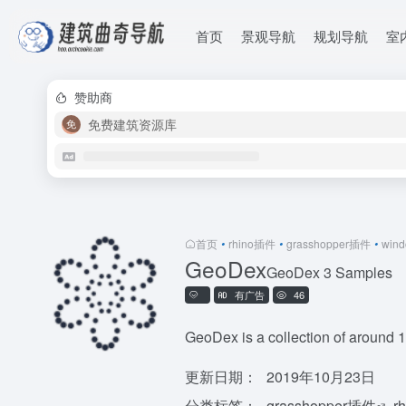
首页
景观导航
规划导航
室
赞助商
免费建筑资源库
首页
•
rhino插件
•
grasshopper插件
•
win
GeoDex
GeoDex 3 Samples
有广告
46
GeoDex is a collection of around 1
更新日期：
2019年10月23日
分类标签：
grasshopper插件
r