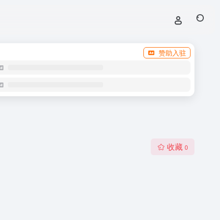
赞助入驻
收藏
0