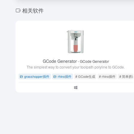
相关软件
GCode Generator
- GCode Generator
The simplest way to convert your toolpath polyline to GCode.
grasshopper插件
rhino插件
# GCode生成
# rhino插件
# 简单挤