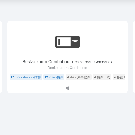
Resize zoom Combobox
- Resize zoom Combobox
Resize zoom Combobox
出
grasshopper插件
rhino插件
# rhino犀牛软件
# 插件下载
# 界面调整