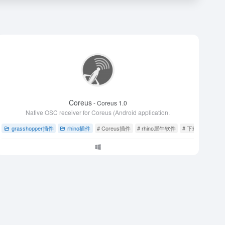
Coreus
- Coreus 1.0
Native OSC receiver for Coreus (Android application.
grasshopper插件
rhino插件
# Coreus插件
# rhino犀牛软件
# 下载