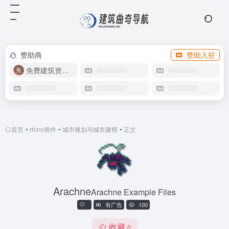
赞助商
赞助入驻
免费建筑资源库
首页
•
rhino插件
•
城市规划与城市建模
•
正文
Arachne
Arachne Example Files
有广告
100
收藏
0