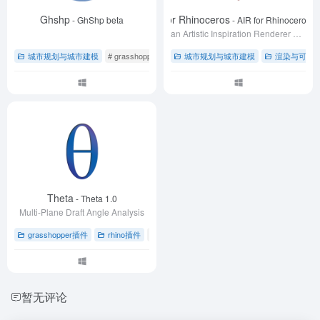
Ghshp
AIR for Rhinoceros
- GhShp beta
- AIR for Rhinoceros 2
an Artistic Inspiration Renderer based on AI Refinement technology brings you endless design inspiration in Rhinoceros
城市规划与城市建模
# grasshopper插件
# Shapefile处理
城市规划与城市建模
渲染与可视
Theta
- Theta 1.0
Multi-Plane Draft Angle Analysis
grasshopper插件
rhino插件
# 3D打印
# CNC铣削
# rhino插件
暂无评论