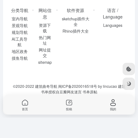
分类导航
网站信
软件资源
语言 /
息
Language
室内导航
sketchup插件大
全
资源下
Languages
景观导航
载
Rhino插件大全
规划导航
热门网
AI工具导
址
航
网址提
地区政务
交
摸鱼导航
sitemap
©2020-2022
建筑曲奇导航
闽ICP备2020016518号
by lincucao 建筑
书单授权自豆瓣网友迷宫
书单原帖
首页
投稿
我的