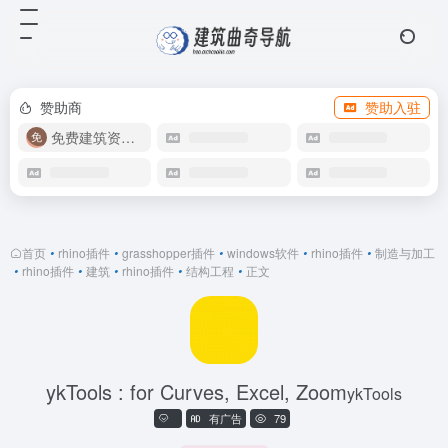
赞助商
赞助入驻
免费建筑资源库
首页
•
rhino插件
•
grasshopper插件
•
windows软件
•
rhino插件
•
制造与加工
•
rhino插件
•
建筑
•
rhino插件
•
结构工程
•
正文
ykTools : for Curves, Excel, Zoom
ykTools
有广告
79