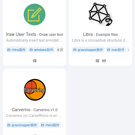
Draw User Texts
Libra
- Draw user texts
- Example files
Automatically insert text annotations based on the curves' usertexts.
Libra is a conceptual structural design tool that operates on a topology grammar, inspired by Noam's Chomsky "Syntactic Structures" and many others.
rhino插件
windows软件
# 2D绘图
# rhino犀牛软件
grasshopper插件
# 下载
mac软件
# r
Carverino
- Carverino v1.0
Carverino (or CarveRhino is an adaptation of the Carve CSG library and CarveSharp, a dotNET port of the same.
grasshopper插件
rhino插件
# grasshopper插件
# Rhino软件
# 下载