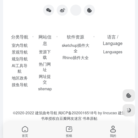
分类导航
网站信
软件资源
语言 /
息
Language
室内导航
sketchup插件大
全
资源下
Languages
景观导航
载
Rhino插件大全
规划导航
热门网
AI工具导
址
航
网址提
地区政务
交
摸鱼导航
sitemap
©2020-2022
建筑曲奇导航
闽ICP备2020016518号
by lincucao 建筑
书单授权自豆瓣网友迷宫
书单原帖
首页
投稿
我的