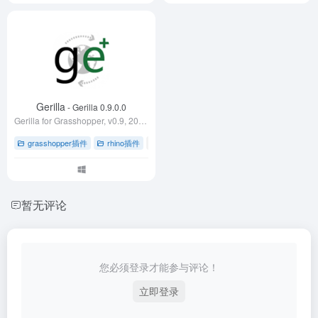
Gerilla
- Gerilla 0.9.0.0
Gerilla for Grasshopper, v0.9, 2013-06-11 Please be advised that Gerilla is still in early development. Gerilla is a plugin for Grasshopper / Rh
grasshopper插件
rhino插件
# Grasshopper 插件
# rhino犀牛软件
# 建
暂无评论
您必须登录才能参与评论！
立即登录