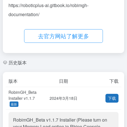
https://roboticplus-ai.gitbook.io/robimgh-
documentation/
去官方网站了解更多
历史版本
版本
日期
下载
RobimGH_Beta
Installer v1.1.7
2024年3月18日
下载
最新
RobimGH_Beta v1.1.7 Installer (Please turn on
your Memory Load option in Rhino Console-