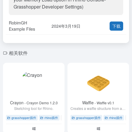
Grasshopper Developer Settings)
RobimGH
2024年3月19日
下载
Example Files
相关软件
Crayon
Waffle
- Crayon Demo 1.2.0
- Waffle v0.1
Sketching tool for Rhino.
Creates a waffle structure from a brep.
grasshopper插件
rhino插件
# 3D建模
grasshopper插件
# rhino插件
# Windows版本
rhino插件
# r