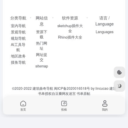
分类导航
网站信
软件资源
语言 /
息
Language
室内导航
sketchup插件大
全
资源下
Languages
景观导航
载
Rhino插件大全
规划导航
热门网
AI工具导
址
航
网址提
地区政务
交
摸鱼导航
sitemap
©2020-2022
建筑曲奇导航
闽ICP备2020016518号
by lincucao 建筑
书单授权自豆瓣网友迷宫
书单原帖
首页
投稿
我的