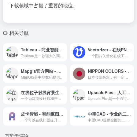
下载领域中占据了重要的地位。
相关导航
Tableau - 商业智能和数据可视化的领先软件
Vectorizer - 在线PNG, JPG转SVG工具
Tableau是一款强大的商业智能和数据可视化软件，允许用户轻松查看和理解数据，做出明智的业务决策。
一个图片矢量化在线工具，可以方便地将普通图片转换成矢量图
Mapgis官方网站 - GIS软件的全面解决方案
NIPPON COLORS - 日本の伝統色
MapGIS是中地数码提供的全面GIS软件平台，涵盖云GIS、数字孪生、移动GIS等产品，适用于多个行业领域的GIS应用。
日本传统色彩，有一定东方审美的配色色彩在线色卡
在线粒子射线背景生成工具 - 探索创意网页设计新境界
UpscalePics - 人工智能图片清晰化工具
一个为网页设计师和开发者提供粒子射线背景生成服务的在线工具。
UpscalePics是一个通过AI技术提升图片清晰度的在线服务平台。
皮卡智能 - 智能抠图，图片编辑
中望CAD - 专业的二三维CAD软件解决方案
一个可以在线扣图提升图片照片质量的在线图像类应用
中望CAD提供全面的二维和三维设计绘图工具，支持多种专业模块，适用于建筑设计、机械制造等多个行业。
暂无评论