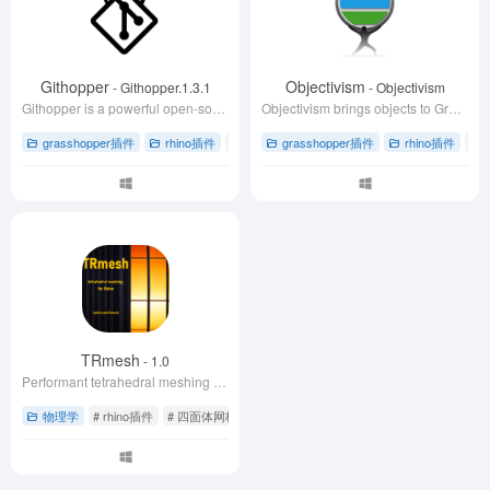
Githopper
Objectivism
- Githopper.1.3.1
- Objectivism
Githopper is a powerful open-source Git interface for grasshopper that makes working with Git both safe and beginner-friendly.
Objectivism brings objects to Grasshopper, enabling users to organise data inside objects as named properties. This helps avoid complex tree structures and simplifies wires.
grasshopper插件
rhino插件
# Githopper教程
grasshopper插件
# Git版本控制
rhino插件
# grasshop
# 
TRmesh
- 1.0
Performant tetrahedral meshing for Rhino3D 7 on Windows 10 or 11, based natively on top of Rhino's geometry API.
物理学
# rhino插件
# 四面体网格
# 热传递分析