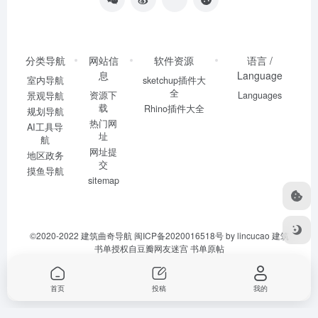
分类导航
网站信
软件资源
语言 /
息
Language
室内导航
sketchup插件大
全
资源下
Languages
景观导航
载
Rhino插件大全
规划导航
热门网
AI工具导
址
航
网址提
地区政务
交
摸鱼导航
sitemap
©2020-2022
建筑曲奇导航
闽ICP备2020016518号
by lincucao 建筑
书单授权自豆瓣网友迷宫
书单原帖
首页
投稿
我的