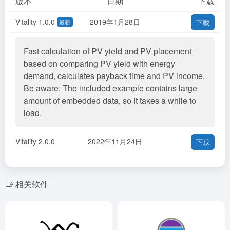
版本
日期
下载
Vitality 1.0.0
2019年1月28日
下载
最新
Fast calculation of PV yield and PV placement
based on comparing PV yield with energy
demand, calculates payback time and PV income.
Be aware: The included example contains large
amount of embedded data, so it takes a while to
load.
Vitality 2.0.0
2022年11月24日
下载
相关软件