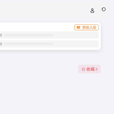
赞助入驻
收藏
0