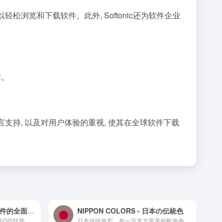
轻松浏览和下载软件。此外, Softonic还为软件企业
用。
言支持, 以及对用户体验的重视, 使其在全球软件下载
Mapgis官方网站 - GIS软件的全面解决方案
NIPPON COLORS - 日本の伝統色
MapGIS是中地数码提供的全面GIS软件平台，涵盖云GIS、数字孪生、移动GIS等产品，适用于多个行业领域的GIS应用。
日本传统色彩，有一定东方审美的配色色彩在线色卡