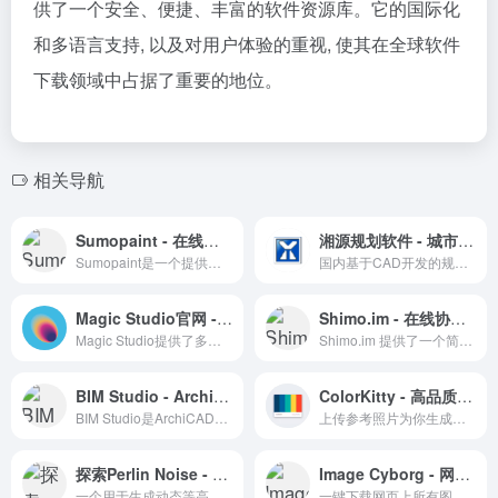
供了一个安全、便捷、丰富的软件资源库。它的国际化
和多语言支持, 以及对用户体验的重视, 使其在全球软件
下载领域中占据了重要的地位。
相关导航
Sumopaint - 在线图片美化编辑修图工具
湘源规划软件 - 城市规划设计软件专家
Sumopaint是一个提供全面绘图和图像处理功能的在线编辑器，支持多语言和云端工作，适合各类用户。
国内基于CAD开发的规划插件，规划领域应用较多
Magic Studio官网 - AI图片编辑工具｜在线抠图去背景
Shimo.im - 在线协同办公与文档分享的高效平台
Magic Studio提供了多种由AI驱动的图片工具，比如产品照片、人像转绘图、文生图AI工具、图像污点移除、在线抠图工具、图像无损放大等功能
Shimo.im 提供了一个简洁、高效的在线文档编辑和协作平台，是团队合作和个人写作的理想选择。
BIM Studio - ArchiCAD技术交流平台
ColorKitty - 高品质设计师资源
BIM Studio是ArchiCAD用户的技术交流平台，提供软件使用教程和性能提升信息。
上传参考照片为你生成颜色色板，简单好用
探索Perlin Noise - 动态等高线的在线特效工具
Image Cyborg - 网页图片批量下载专家
一个用于生成动态等高线效果的在线创意工具。
一键下载网页上所有图片的便捷工具。