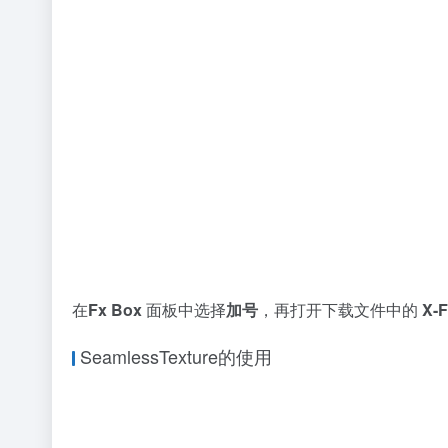
在
Fx Box
面板中选择
加号
，再打开下载文件中的
X-F
SeamlessTexture的使用