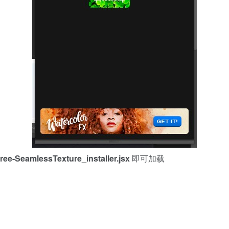
ree-SeamlessTexture_installer.jsx
即可加载