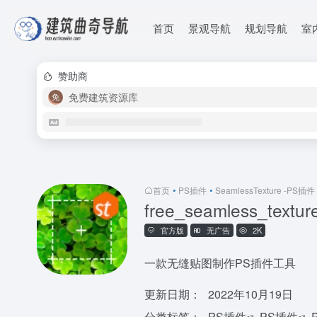
首页
景观导航
规划导航
室
赞助商
免费建筑资源库
首页
•
PS插件
•
SeamlessTexture -PS插件
free_seamless_text
官方版
无广告
2K
一款无缝贴图制作PS插件工具
更新日期：
2022年10月19日
分类标签：
PS插件
PS插件