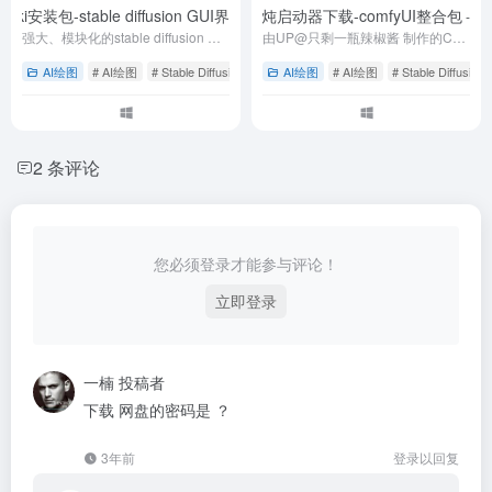
安装包-stable diffusion GUI界面
铁锅炖启动器下载-comfyUI整合包
- 【强烈推荐】秋葉aaaki comfyUI整合包
- 1.3
强大、模块化的stable diffusion GUI，可以帮助人们更好地表达自己的想法和创意，复用工作流程等
由UP@只剩一瓶辣椒酱 制作的ComfyUI整合包启动器，支持COMFYUI更新/配置/一键优化/中英切换等
AI绘图
# AI绘图
# Stable Diffusion
# 秋叶
AI绘图
# AI绘图
# Stable Diffusion
2 条评论
您必须登录才能参与评论！
立即登录
一楠
投稿者
下载 网盘的密码是 ？
3年前
登录以回复