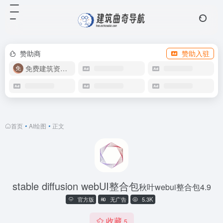
赞助商
赞助入驻
免费建筑资源库
首页
•
AI绘图
•
正文
stable diffusion webUI整合包
秋叶webui整合包4.9
官方版
无广告
5.3K
收藏
5