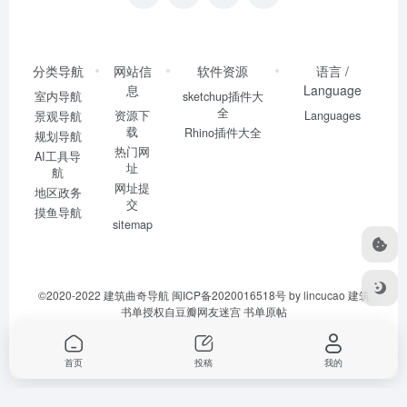
分类导航
网站信
软件资源
语言 /
息
Language
室内导航
sketchup插件大
全
资源下
Languages
景观导航
载
Rhino插件大全
规划导航
热门网
AI工具导
址
航
网址提
地区政务
交
摸鱼导航
sitemap
©2020-2022
建筑曲奇导航
闽ICP备2020016518号
by lincucao 建筑
书单授权自豆瓣网友迷宫
书单原帖
首页
投稿
我的