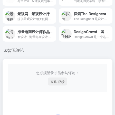
荷兰MVRDV建筑规划事务所官网
由建筑师夏慕蓉、李智2016年创立通过创意不断激发典雅趣味性审美范式的建立。将设计作为城市更新和社会改良的工具，关注未来商店，城市装置和微小建筑空间复兴。
景观网 - 景观设计行业资讯平台
探索The Designest：设计文章、素材与创意灵感的宝库
提供景观设计相关的网站资源，包括设计理念、案例分析和行业动态。
The Designest 是设计师和创意工作者的资源宝库和交流平台。
海量电商设计师作品交流平台 - 智设计
DesignCrowd - 国外设计师和自由职业者的创意接单平台
智设计 - 海量电商设计师作品交流与资源分享平台
DesignCrowd 是一个连接设计师和客户的创意设计服务平台。
暂无评论
您必须登录才能参与评论！
立即登录