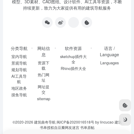
模型、3D素材、CAD图纸、设计软件、AI工具等资源，不断
持续更新，致力为大家提供有用的建筑导航服务
分类导航
网站信
软件资源
语言 /
息
Language
室内导航
sketchup插件大
全
资源下
Languages
景观导航
载
Rhino插件大全
规划导航
热门网
AI工具导
址
航
网址提
地区政务
交
摸鱼导航
sitemap
©2020-2026
建筑曲奇导航
闽ICP备2020016518号
by lincucao 建筑
书单授权自豆瓣网友迷宫
书单原帖