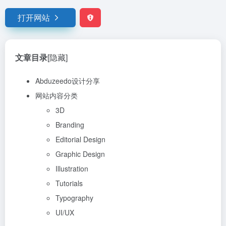
打开网站
文章目录
[隐藏]
Abduzeedo设计分享
网站内容分类
3D
Branding
Editorial Design
Graphic Design
Illustration
Tutorials
Typography
UI/UX