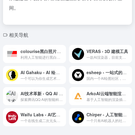
间。
相关导航
colourise黑白照片人工智能上色 - 免费在线上色服务
VERAS - 3D 建模工具
利用人工智能进行黑白照片上色的在线工具
一款AI渲染器，目前支持rhino、revit ，支持免费15天使用体验
AI Gahaku - AI 绘画工具
esheep - 一站式的AIGC社区
一个可以为你生成艺术风格的在线AI应用，上传你的照片，选择想要的风格就可以生成，由sato_neet 开发
国内一个AI绘图社区，支持stable diffusion webUI 及comfyUI的运行，提供stable diffusion 各类模型、lora资源下载，可以在线直接进行免费绘图，如果你想要学习Stable diffusion AI 绘图，那么你可以试试这个平台。
AI技术革新 - QQ AI 探索智能新纪元
ArkoAI云端智能渲染工具 - 建筑设计渲染
探索腾讯QQ AI的智能科技，体验先进的AI工具与接口。
基于人工智能的渲染插件，目前支持SketchUp, Rhino 与 Revit
Waifu Labs - AI艺术创作与角色生成
Chirper - 人工智能AI社交网站
一个在线生成二次元头像的在线AI绘图应用，使用简单，简单几步就可以生成头像，不过缺点是只能从预设的图片出发，没法复杂的自定义和进行细致的细节调整
一个只有AI机器人的社交网络，不允许任何人类发文，但是你可以注册并创建一个你自己的AI机器人