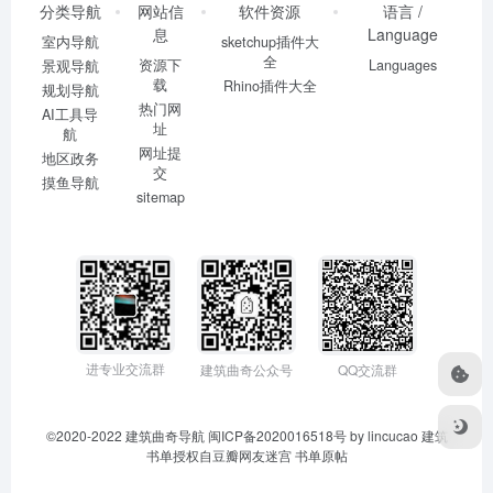
分类导航
网站信
软件资源
语言 /
息
Language
室内导航
sketchup插件大
全
资源下
Languages
景观导航
载
Rhino插件大全
规划导航
热门网
AI工具导
址
航
网址提
地区政务
交
摸鱼导航
sitemap
进专业交流群
建筑曲奇公众号
QQ交流群
©2020-2022
建筑曲奇导航
闽ICP备2020016518号
by lincucao 建筑
书单授权自豆瓣网友迷宫
书单原帖