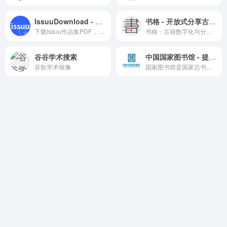
IssuuDownload - 免费在线下载Issuu文档为PDF或图片
书格 - 开放式分享古籍善本和字画的在线图书馆
下载issuu作品集PDF，粘贴作品集网址可下载
书格：古籍数字化与分享平台
谷谷学术搜索
中国国家图书馆 - 提供丰富的数字资源、古籍特藏、在线阅读和借阅服务
谷歌学术镜像
国家图书馆是国家总书库，国家书目中心，国家古籍保护中心，国家典籍博物馆。