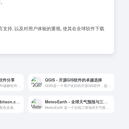
用。
言支持, 以及对用户体验的重视, 使其在全球软件下载
解软件分享
QGIS - 开源GIS软件的卓越选择
佛系软件官网直达·精品Mac/Win破解软件下载
QGIS是一个用户友好的开源GIS软件，提供全面的地理空间数据编辑、可视化、分析和发布功能。
色彩渐变的魔法：mcg.mbitson.com 探索
MeteoEarth - 全球天气预报与三维动态效果
配色灵感。
MeteoEarth 是一个在线三维地球天气预报服务，提供动态图录制功能。