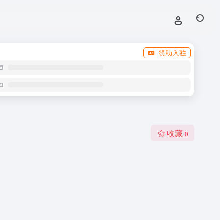
赞助入驻
收藏
0