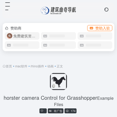
赞助商
赞助入驻
免费建筑资源库
首页
•
mac软件
•
rhino插件
•
动画
•
正文
horster camera Control for Grasshopper
Example
Files
有广告
174