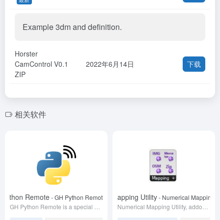
Example 3dm and definition.
Horster
CamControl V0.1
2022年6月14日
下载
ZIP
相关软件
 Python Remote
Numerical Mapping Utility
- GH Python Remote v1.4.6
- Numerical Mapping Ut
GH Python Remote is a special component that lets you use regular Python code directly in the GHPython component, like importing Numpy and Scipy.
Numerical Mapping Utility, addon for GH