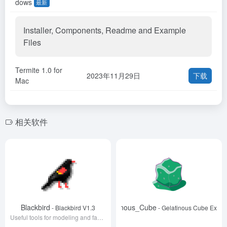
dows
最新
Installer, Components, Readme and Example
Files
Termite 1.0 for
2023年11月29日
下载
Mac
相关软件
Blackbird
Gelatinous_Cube
- Blackbird V1.3
- Gelatinous Cube Exam
Useful tools for modeling and fabrication.