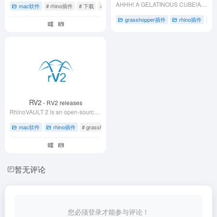
AHHH! A GELATINOUS CUBE!A set of discrete spatial modelling tools for Grasshopper. This includes Marching Squares, Marching Cubes, Reaction Diffusion and Wave Function Collapse.
mac软件
# rhino插件
# 下载
# 制造工具
grasshopper插件
rhino插件
# 
RV2
- RV2 releases
RhinoVAULT 2 is an open-source research and development platform for funicular form-finding built with the COMPAS framework.
mac软件
rhino插件
# grasshopper草蜢插件
# rhino犀牛软件
# 工程
暂无评论
您必须登录才能参与评论！