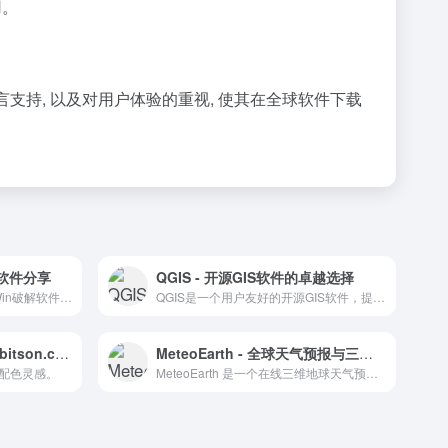
用。
言支持, 以及对用户体验的重视, 使其在全球软件下载
解软件分享
QGIS - 开源GIS软件的卓越选择
佛系软件官网直达·精品Mac/Win破解软件下载
QGIS是一个用户友好的开源GIS软件，提供全面的地理空间数据编辑、可视化、分析和发布功能。
色彩渐变的魔法：mcg.mbitson.com 探索
MeteoEarth - 全球天气预报与三维动态效果
配色灵感。
MeteoEarth 是一个在线三维地球天气预报服务，提供动态图录制功能。