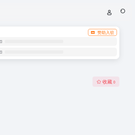
赞助入驻
收藏
0