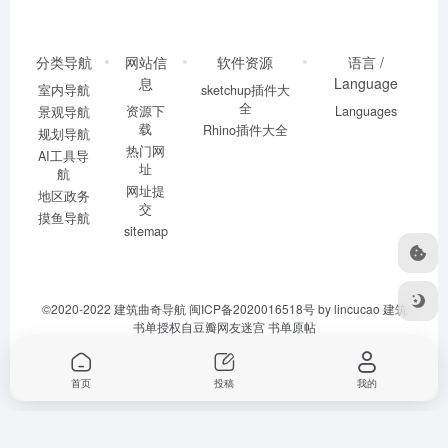
分类导航
网站信
软件资源
语言 /
息
Language
室内导航
sketchup插件大
全
资源下
Languages
景观导航
载
Rhino插件大全
规划导航
热门网
AI工具导
址
航
网址提
地区政务
交
摸鱼导航
sitemap
©2020-2022
建筑曲奇导航
闽ICP备2020016518号
by lincucao 建筑
书单授权自豆瓣网友迷宫
书单原帖
首页
投稿
我的