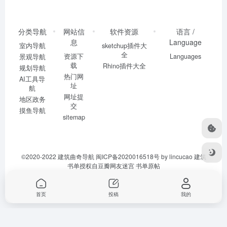
分类导航
网站信
软件资源
语言 /
息
Language
室内导航
sketchup插件大
全
资源下
Languages
景观导航
载
Rhino插件大全
规划导航
热门网
AI工具导
址
航
网址提
地区政务
交
摸鱼导航
sitemap
©2020-2022
建筑曲奇导航
闽ICP备2020016518号
by lincucao 建筑
书单授权自豆瓣网友迷宫
书单原帖
首页
投稿
我的