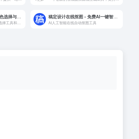
HTML Color Codes - 配色选择与教程资源
稿定设计在线抠图 - 免费AI一键智能抠图工具
HTML Color Codes提供配色选择工具和颜色表，是设计师学习和应用颜色的理想资源站。
AI人工智能在线自动抠图工具