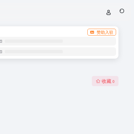
赞助入驻
收藏
0