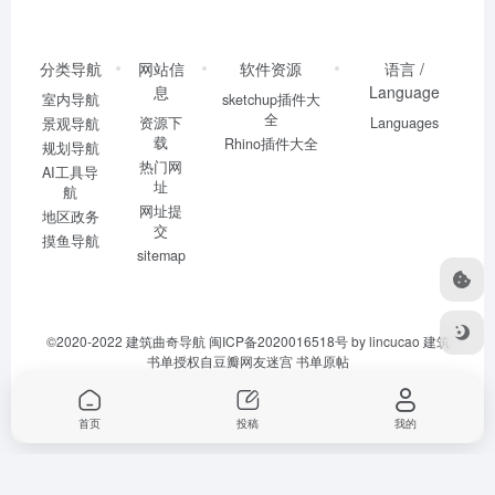
分类导航
网站信
软件资源
语言 /
息
Language
室内导航
sketchup插件大
全
资源下
Languages
景观导航
载
Rhino插件大全
规划导航
热门网
AI工具导
址
航
网址提
地区政务
交
摸鱼导航
sitemap
©2020-2022
建筑曲奇导航
闽ICP备2020016518号
by lincucao 建筑
书单授权自豆瓣网友迷宫
书单原帖
首页
投稿
我的