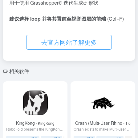
用于使用 Grasshopper®
迭代生成
形状
建议选择 loop 并将其置前至视觉图层的前端
(Ctrl+F)
去官方网站了解更多
相关软件
KingKong
Crash (Multi-User Rhino
- KingKong
- 1.0
RoboFold presents the KingKong facade design plugin for Grasshopper. Design: Fold panels using curved folding and control panel
Crash exists to make Multi-user across Rhino platforms easy and accessible to developers and users.