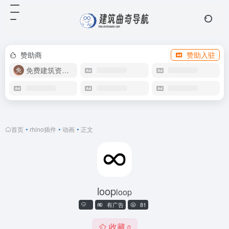
赞助商
赞助入驻
免费建筑资源库
首页
•
rhino插件
•
动画
•
正文
loop
loop
有广告
81
收藏
0