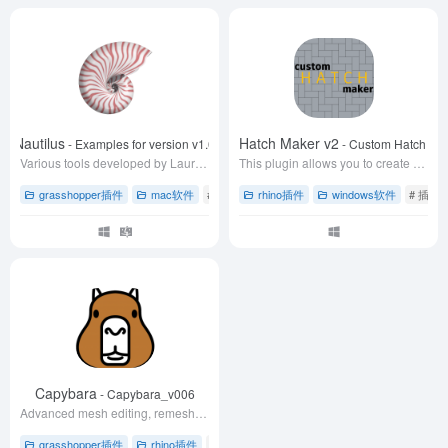
Nautilus
Custom Hatch Maker v2
- Examples for version v1.6
- Custom Hatch Mak
Various tools developed by Laurent Delrieu
This plugin allows you to create a hatch pattern (*.pat file from a Rhino drawing.
grasshopper插件
mac软件
# grasshopper草蜢插件
rhino插件
windows软件
# Nautilus插件
# 插件
# rh
Capybara
- Capybara_v006
Advanced mesh editing, remeshing, quads from fields, mesh analysis
grasshopper插件
rhino插件
# Capybara插件
# CGAL库
# LibIGL库