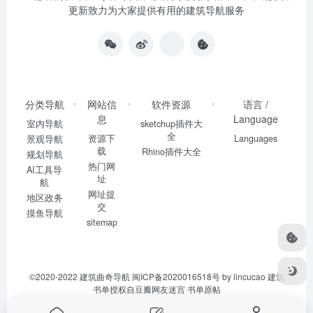
更新致力为大家提供有用的建筑导航服务
分类导航
网站信
软件资源
语言 /
息
Language
室内导航
sketchup插件大
全
资源下
Languages
景观导航
载
Rhino插件大全
规划导航
热门网
AI工具导
址
航
网址提
地区政务
交
摸鱼导航
sitemap
©2020-2022
建筑曲奇导航
闽ICP备2020016518号
by lincucao 建筑
书单授权自豆瓣网友迷宫
书单原帖