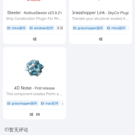
ilus Steeler
SkyCiv Grasshopper Link
- NotilusSteeler v23.9.21 Rhino 6
- SkyCiv Plugin Ins
Ship Construction Plugin For Rhino
Transfer your structural models from Grasshopper into SkyCiv - allowing you to complete your structural analysis, design and optimization.
rhino插件
windows软件
# 3D建模
# rhino犀牛软件
grasshopper插件
# 下载
rhino插件
# 
4D Noise
- First release
This component creates Perlin and Simplex noise. In the Grasshopper scripting on RhinoCommon here at McNeel Europe we teach to program a componen
grasshopper插件
mac软件
# 4D噪声
# Perlin噪声
# rhino犀牛软件
暂无评论