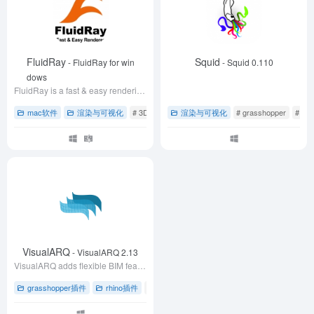
FluidRay
Squid
- FluidRay for win
- Squid 0.110
dows
FluidRay is a fast & easy rendering software for architects, interior designers, jewelry designers, and product designers.
mac软件
渲染与可视化
# 3D渲染
# rhino犀牛软件
渲染与可视化
# 免费试用
# grasshopper
# Sq
VisualARQ
- VisualARQ 2.13
VisualARQ adds flexible BIM features to Rhino, and speeds up the process of modeling an architectural project in 2D and 3D.
grasshopper插件
rhino插件
# BIM工具
# grasshopper草蜢插件集成
# I