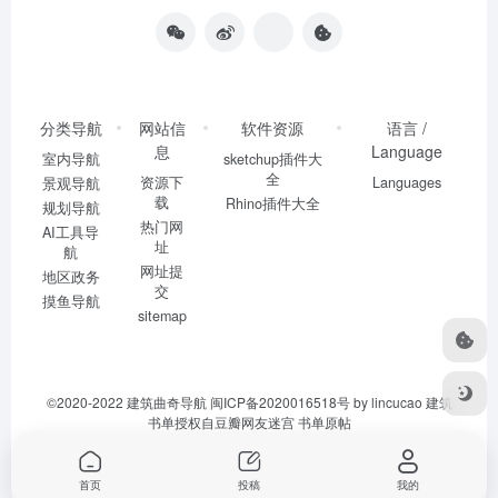
分类导航
网站信
软件资源
语言 /
息
Language
室内导航
sketchup插件大
全
资源下
Languages
景观导航
载
Rhino插件大全
规划导航
热门网
AI工具导
址
航
网址提
地区政务
交
摸鱼导航
sitemap
©2020-2022
建筑曲奇导航
闽ICP备2020016518号
by lincucao 建筑
书单授权自豆瓣网友迷宫
书单原帖
首页
投稿
我的