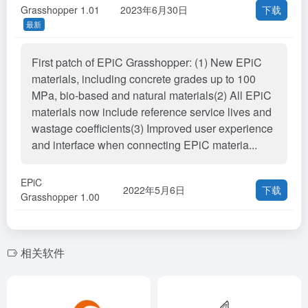
Grasshopper 1.01
2023年6月30日
下载
最新
First patch of EPiC Grasshopper: (1) New EPiC
materials, including concrete grades up to 100
MPa, bio-based and natural materials(2) All EPiC
materials now include reference service lives and
wastage coefficients(3) Improved user experience
and interface when connecting EPiC materia...
EPiC
2022年5月6日
下载
Grasshopper 1.00
相关软件