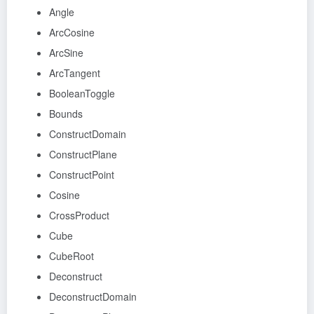
Angle
ArcCosine
ArcSine
ArcTangent
BooleanToggle
Bounds
ConstructDomain
ConstructPlane
ConstructPoint
Cosine
CrossProduct
Cube
CubeRoot
Deconstruct
DeconstructDomain