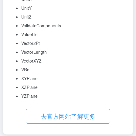
UnitY
UnitZ
ValidateComponents
ValueList
Vector2Pt
VectorLength
VectorXYZ
VRot
XYPlane
XZPlane
YZPlane
去官方网站了解更多