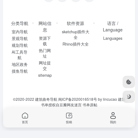
分类导航
网站信
软件资源
语言 /
息
Language
室内导航
sketchup插件大
全
资源下
Languages
景观导航
载
Rhino插件大全
规划导航
热门网
AI工具导
址
航
网址提
地区政务
交
摸鱼导航
sitemap
©2020-2022
建筑曲奇导航
闽ICP备2020016518号
by lincucao 建筑
书单授权自豆瓣网友迷宫
书单原帖
首页
投稿
我的