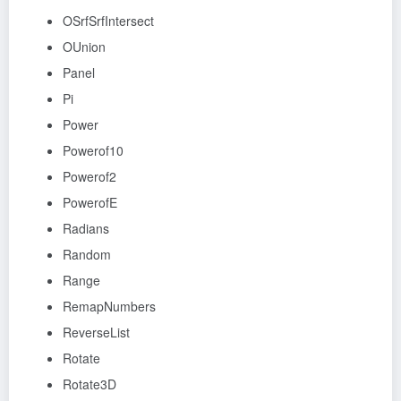
OSrfSrfIntersect
OUnion
Panel
Pi
Power
Powerof10
Powerof2
PowerofE
Radians
Random
Range
RemapNumbers
ReverseList
Rotate
Rotate3D