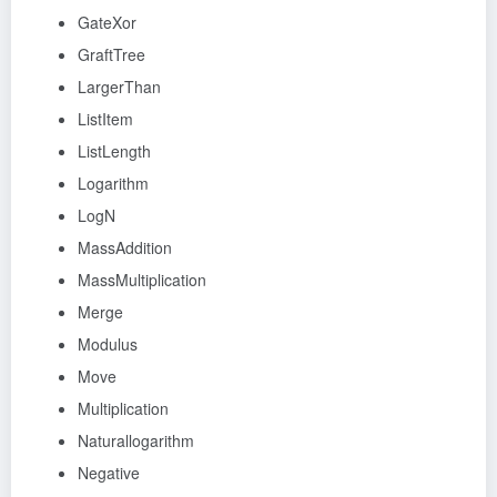
GateXor
GraftTree
LargerThan
ListItem
ListLength
Logarithm
LogN
MassAddition
MassMultiplication
Merge
Modulus
Move
Multiplication
Naturallogarithm
Negative