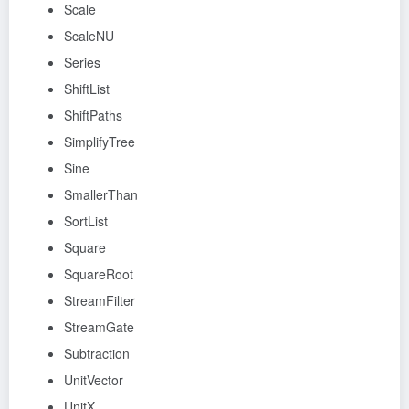
Scale
ScaleNU
Series
ShiftList
ShiftPaths
SimplifyTree
Sine
SmallerThan
SortList
Square
SquareRoot
StreamFilter
StreamGate
Subtraction
UnitVector
UnitX