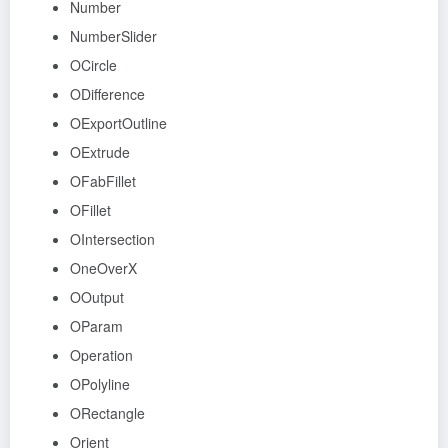
Number
NumberSlider
OCircle
ODifference
OExportOutline
OExtrude
OFabFillet
OFillet
OIntersection
OneOverX
OOutput
OParam
Operation
OPolyline
ORectangle
Orient