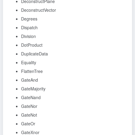
DeconstructPlane
DeconstructVector
Degrees
Dispatch
Division
DotProduct
DuplicateData
Equality
FlattenTree
GateAnd
GateMajority
GateNand
GateNor
GateNot
GateOr
GateXnor