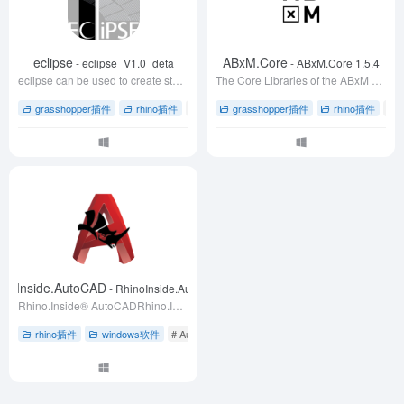
eclipse
ABxM.Core
- eclipse_V1.0_deta
- ABxM.Core 1.5.4
eclipse can be used to create stadium bowls , all the factors used in the plugin is based with the Design code in China.
The Core Libraries of the ABxM Framework
grasshopper插件
rhino插件
# rhino犀牛软件插件
grasshopper插件
# 体育场碗形结构设计
rhino插件
# 
inoInside.AutoCAD
- RhinoInside.AutoCAD
Rhino.Inside® AutoCADRhino.Inside® is a registered trademark of Robert McNeel & Associates
rhino插件
windows软件
# AutoCAD视觉编程
# grasshopper草蜢插件
# 