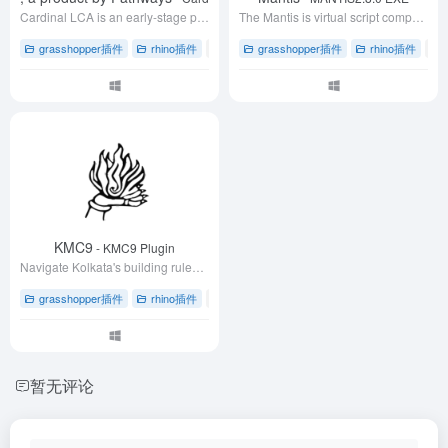
Cardinal LCA is an early-stage plug-in for Grasshopper to analyze the environmental impacts (GWP caused by material decisions for any building.
The Mantis is virtual script component plugin for grasshopper,and it can create pulugin without VS!
grasshopper插件
rhino插件
# Pathways产品
grasshopper插件
# rhino犀牛软件插件
rhino插件
# 全
# 
KMC9
- KMC9 Plugin
Navigate Kolkata's building rules effortlessly. Simplify bye law calculations. Boost efficiency. Join our vibrant community. Elevate your architecture and innovate confidently.
grasshopper插件
rhino插件
# grasshopper插件
# 下载
# 加尔各答
暂无评论