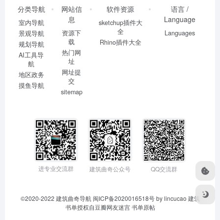
分类导航
网站信
软件资源
语言 /
息
Language
室内导航
sketchup插件大
全
资源下
Languages
景观导航
载
Rhino插件大全
规划导航
热门网
AI工具导
址
航
网址提
地区政务
交
摸鱼导航
sitemap
进专业交流群
建筑曲奇公众号
QQ交流群
©2020-2022
建筑曲奇导航
闽ICP备2020016518号
by lincucao 建筑
书单授权自豆瓣网友迷宫
书单原帖