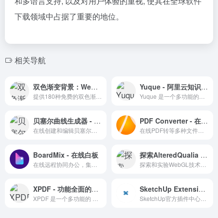
和多语言支持, 以及对用户体验的重视, 使其在全球软件
下载领域中占据了重要的地位。
相关导航
双色渐变背景：WebGradients 的色彩灵感
Yuque - 阿里云知识管理的利器
提供180种免费的双色渐变背景，支持一键复制CSS代码，方便设计师应用。
Yuque 是一个多功能的知识管理和文档协作平台，适合个人和团队使用。
贝塞尔曲线生成器 - 探索数学与设计之美
PDF Converter - 在线PDF转换器
在线创建和编辑贝塞尔曲线的便捷工具。
在线PDF转等多种文件格式
BoardMix - 在线白板
探索AlteredQualia - 互动式WebGL实验
在线远程协同办公，集思维导图，流程图、多维表格，笔记文档多种创意表达能力于一体的在线工具
探索和实验WebGL技术，创造互动式三维图形和动画效果。
XPDF - 功能全面的PDF处理工具
SketchUp Extension Warehouse
XPDF 是一个多功能的 PDF 文件处理在线工具。
SketchUp官方插件中心找到并安装适合您需求的扩展程序