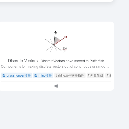
Discrete Vectors
- DiscreteVectors have moved to Pufferfish
Components for making discrete vectors out of continuous or random vectors. Good for turning swarms & curves into discrete straight line segments.
grasshopper插件
rhino插件
# rhino犀牛软件插件
# 向量生成
# 曲线生成