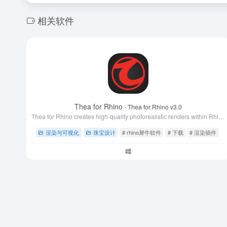
相关软件
Thea for Rhino
- Thea for Rhino v3.0
Thea for Rhino creates high-quality photorealistic renders within Rhino 6 / 7 / 8 with unbiased and GPU engines.
渲染与可视化
珠宝设计
# rhino犀牛软件
# 下载
# 渲染插件