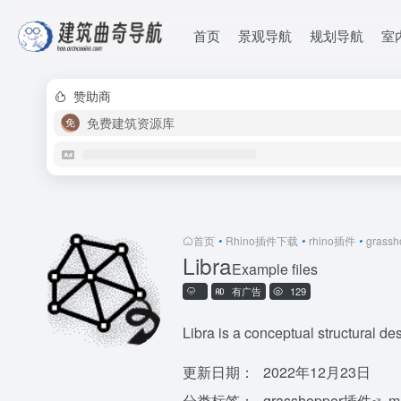
首页
景观导航
规划导航
室
赞助商
免费建筑资源库
首页
•
Rhino插件下载
•
rhino插件
•
grass
Libra
Example files
有广告
129
Libra is a conceptual structural d
更新日期：
2022年12月23日
分类标签：
grasshopper插件
m