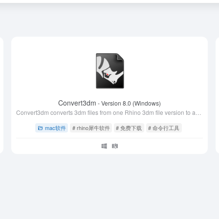
Convert3dm
- Version 8.0 (Windows)
Convert3dm converts 3dm files from one Rhino 3dm file version to another.
mac软件
# rhino犀牛软件
# 免费下载
# 命令行工具