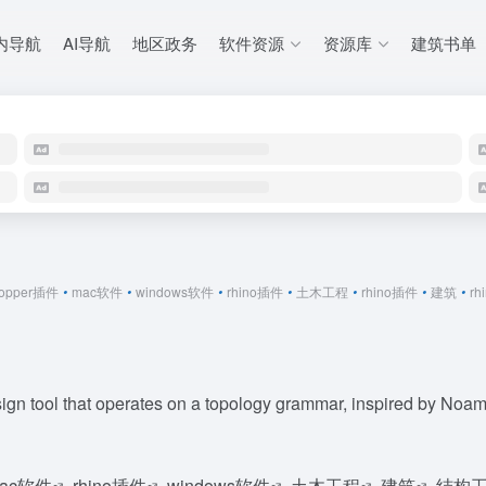
内导航
AI导航
地区政务
软件资源
资源库
建筑书单
hopper插件
•
mac软件
•
windows软件
•
rhino插件
•
土木工程
•
rhino插件
•
建筑
•
rh
esign tool that operates on a topology grammar, inspired by No
ac软件
rhino插件
windows软件
土木工程
建筑
结构