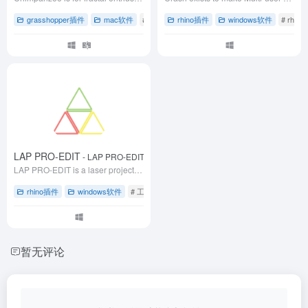
grasshopper插件
mac软件
# grasshopper插件
rhino插件
# grasshopper草蜢插件
windows软件
# rhi
#
LAP PRO-EDIT
- LAP PRO-EDIT
LAP PRO-EDIT is a laser projection service for Rhino V6 to export, edit and organize laser projection data
rhino插件
windows软件
# 工业激光投影
# 激光投影仪优化
# 激光投影顺
暂无评论