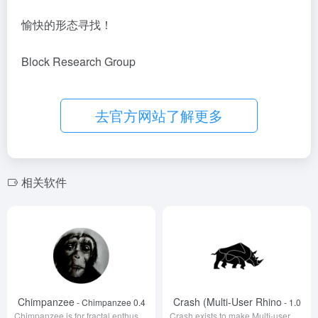
愉快的形态寻找！
Block Research Group
去官方网站了解更多
相关软件
Chimpanzee
Crash (Multi-User Rhino
- Chimpanzee 0.4
- 1.0
Chimpanzee is for fractal enthusiasts
Crash exists to make Multi-user across Rhino platforms easy and accessible to developers and users.