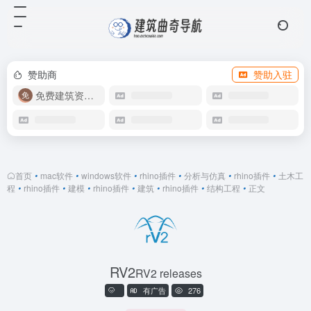
赞助商
赞助入驻
免费建筑资源库
首页
•
mac软件
•
windows软件
•
rhino插件
•
分析与仿真
•
rhino插件
•
土木工
程
•
rhino插件
•
建模
•
rhino插件
•
建筑
•
rhino插件
•
结构工程
•
正文
RV2
RV2 releases
有广告
276