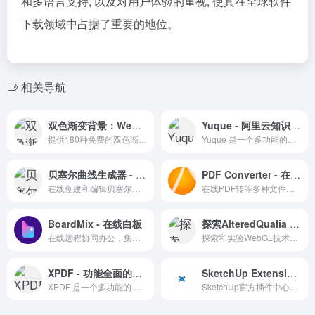
和多语言支持, 以及对用户体验的重视, 使其在全球软件
下载领域中占据了重要的地位。
相关导航
双色渐变背景：WebGradients 的色彩灵感
Yuque - 阿里云知识管理的利器
提供180种免费的双色渐变背景，支持一键复制CSS代码，方便设计师应用。
Yuque 是一个多功能的知识管理和文档协作平台，适合个人和团队使用。
贝塞尔曲线生成器 - 探索数学与设计之美
PDF Converter - 在线PDF转换器
在线创建和编辑贝塞尔曲线的便捷工具。
在线PDF转等多种文件格式
BoardMix - 在线白板
探索AlteredQualia - 互动式WebGL实验
在线远程协同办公，集思维导图，流程图、多维表格，笔记文档多种创意表达能力于一体的在线工具
探索和实验WebGL技术，创造互动式三维图形和动画效果。
XPDF - 功能全面的PDF处理工具
SketchUp Extension Warehouse
XPDF 是一个多功能的 PDF 文件处理在线工具。
SketchUp官方插件中心找到并安装适合您需求的扩展程序