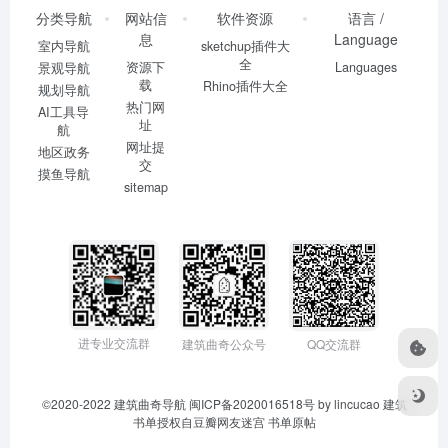
分类导航
网站信
软件资源
语言 /
息
Language
室内导航
sketchup插件大
全
资源下
Languages
景观导航
载
Rhino插件大全
规划导航
热门网
AI工具导
址
航
网址提
地区政务
交
摸鱼导航
sitemap
进专业交流群
建筑曲奇公众号
QQ交流群
©2020-2022
建筑曲奇导航
闽ICP备2020016518号
by lincucao 建筑
书单授权自豆瓣网友迷宫
书单原帖