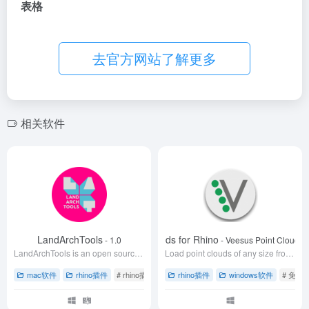
表格
去官方网站了解更多
相关软件
LandArchTools
Point Clouds for Rhino
- 1.0
- Veesus Point Clouds f
LandArchTools is an open source project designed to streamline and enhance the capabilities of Landscape Architects
Load point clouds of any size from any source, exploit and create geometry and export for use in other applications.
mac软件
rhino插件
# rhino插件
# rhino犀牛软件
rhino插件
# 工作效率
windows软件
# 免费