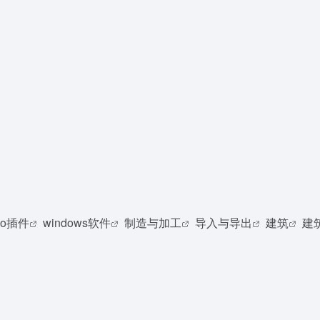
ino插件
windows软件
制造与加工
导入与导出
建筑
建