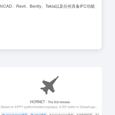
CAD、Revit、Bently、Tekla以及任何具备IFC功能
HORNET
- The first release
Based on EPPY (pythonhosted.org/eppy/. A IDF editor in Grasshopper. You can edit an IDF file with it.
grasshopper插件
rhino插件
# grasshopper插件
# IDF编辑器
# Rhino 5 32位