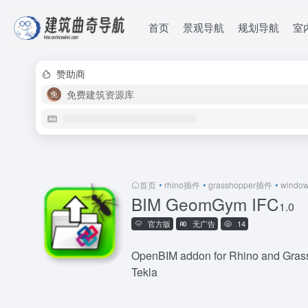
首页
景观导航
规划导航
室
赞助商
免费建筑资源库
首页
•
rhino插件
•
grasshopper插件
•
wind
BIM GeomGym IFC
1.0
官方版
无广告
14
OpenBIM addon for Rhino and Grassh
Tekla