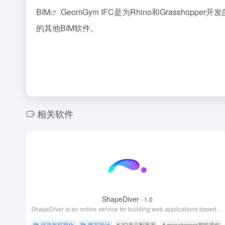
BIM
GeomGym IFC是为Rhino和Grasshoppe
的其他BIM软件。
相关软件
ShapeDiver
- 1.0
ShapeDiver is an online service for building web applications based on Grasshopper scripts. Install our plugin & create a Free account to get started!
渲染与可视化
珠宝设计
# 3D产品配置器
# grasshopper草蜢插件