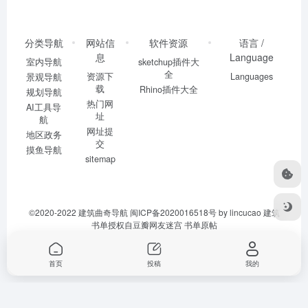
分类导航
网站信
软件资源
语言 /
息
Language
室内导航
sketchup插件大
全
资源下
Languages
景观导航
载
Rhino插件大全
规划导航
热门网
AI工具导
址
航
网址提
地区政务
交
摸鱼导航
sitemap
©2020-2022
建筑曲奇导航
闽ICP备2020016518号
by lincucao 建筑
书单授权自豆瓣网友迷宫
书单原帖
首页
投稿
我的