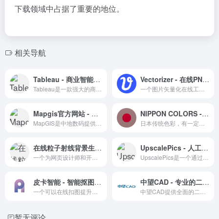
下载领域中占据了重要的地位。
相关导航
Tableau - 商业智能和数据可视化的领先软件
Vectorizer - 在线PNG, JPG转SVG工具
Tableau是一款强大的商业智能和数据可视化软件，允许用户轻松查看和理解数据，做出明智的业务决策。
一个图片矢量化在线工具，可以方便地将普通图片转换成矢量图
Mapgis官方网站 - GIS软件的全面解决方案
NIPPON COLORS - 日本の伝統色
MapGIS是中地数码提供的全面GIS软件平台，涵盖云GIS、数字孪生、移动GIS等产品，适用于多个行业领域的GIS应用。
日本传统色彩，有一定东方审美的配色色彩在线色卡
在线粒子射线背景生成工具 - 探索创意网页设计新境界
UpscalePics - 人工智能图片清晰化工具
一个为网页设计师和开发者提供粒子射线背景生成服务的在线工具。
UpscalePics是一个通过AI技术提升图片清晰度的在线服务平台。
皮卡智能 - 智能抠图，图片编辑
中望CAD - 专业的二三维CAD软件解决方案
一个可以在线扣图提升图片照片质量的在线图像类应用
中望CAD提供全面的二维和三维设计绘图工具，支持多种专业模块，适用于建筑设计、机械制造等多个行业。
暂无评论