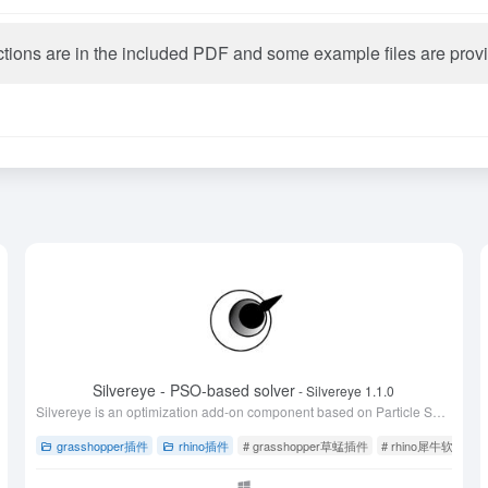
tructions are in the included PDF and some example files are pro
Silvereye - PSO-based solver
- Silvereye 1.1.0
Silvereye is an optimization add-on component based on Particle Swarm Optimization (PSO for Rhino’s Grasshopper.
 插件下载
grasshopper插件
rhino插件
# grasshopper草蜢插件
# rhino犀牛软件插