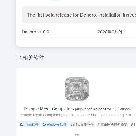
The first beta release for Dendro. Installation ins
Dendro v1.0.0
2022年6月2日
相关软件
Triangle Mesh Completer
- plug-in for Rhinoceros 4, 5 Win32
Triangle Mesh Completer plug-in is intended to fill gaps in triangle mesh models obtained from scan data. As distinct from many existing tools for t
rhino插件
windows软件
# rhino犀牛软件
# 三角网格模型修复
#