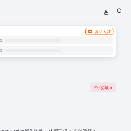
赞助入驻
收藏
0
pper
rhino犀牛软件
体积建模
布尔运算