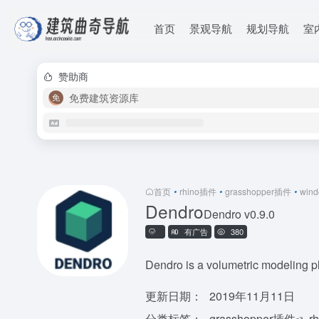
首页
景观导航
规划导航
室
赞助商
免费建筑资源库
首页
•
rhino插件
•
grasshopper插件
•
win
Dendro
Dendro v0.9.0
有广告
380
Dendro is a volumetric modeling pl
更新日期：
2019年11月11日
分类标签：
grasshopper插件
r