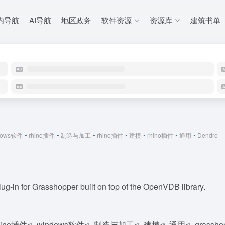
内导航
AI导航
地区政务
软件资源
资源库
建筑书单
dows软件
•
rhino插件
•
制造与加工
•
rhino插件
•
建模
•
rhino插件
•
通用
•
Dendro
ug-in for Grasshopper built on top of the OpenVDB library.
hino插件
windows软件
制造与加工
建模
通用
grassho