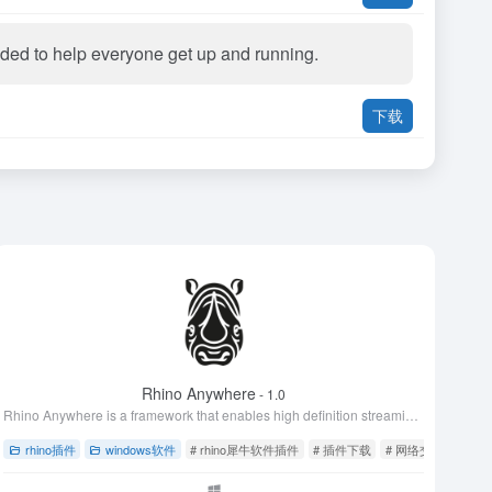
vided to help everyone get up and running.
下载
Rhino Anywhere
- 1.0
Rhino Anywhere is a framework that enables high definition streaming of a Rhino Model Viewport to the web. This allows you to reskin and interact with Rhino.
件
# 粒子群优化
rhino插件
windows软件
# rhino犀牛软件插件
# 插件下载
# 网络交互