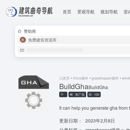
首页
景观导航
规划导航
室
赞助商
免费建筑资源库
首页
•
rhino插件
•
grasshopper插件
•
win
BuildGha
BuildGha
有广告
100
It can help you generate gha from 
更新日期：
2023年2月8日
分类标签：
grasshopper插件
r