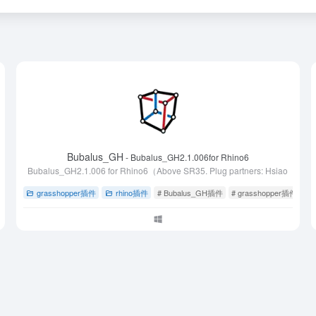
Bubalus_GH
- Bubalus_GH2.1.006for Rhino6
Bubalus_GH2.1.006 for Rhino6（Above SR35. Plug partners: Hsiao
grasshopper插件
rhino插件
# Bubalus_GH插件
# grasshopper插件
# 