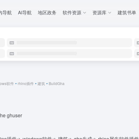
内导航
AI导航
地区政务
软件资源
资源库
建筑书单
dows软件
•
rhino插件
•
建筑
•
BuildGha
the ghuser
hino插件
windows软件
建筑
gha生成
rhino犀牛软件插件