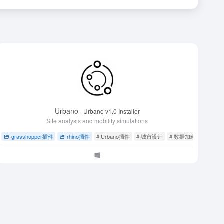
Urbano
- Urbano v1.0 Installer
Site analysis and mobility simulations
Rhino工具
grasshopper插件
rhino插件
# Urbano插件
# 城市设计
# 数据加载