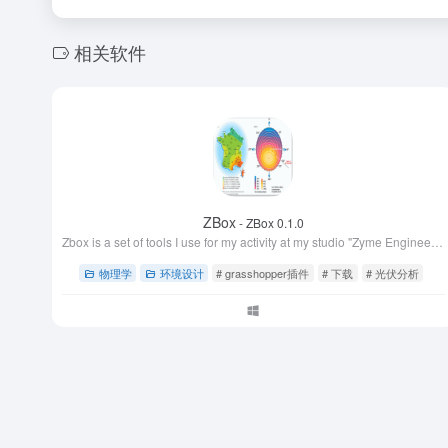
相关软件
ZBox
- ZBox 0.1.0
Zbox is a set of tools I use for my activity at my studio "Zyme Engineering". It is based on a portable C# core library (.Net Standard 2 and exposed through components.
物理学
环境设计
# grasshopper插件
# 下载
# 光伏分析