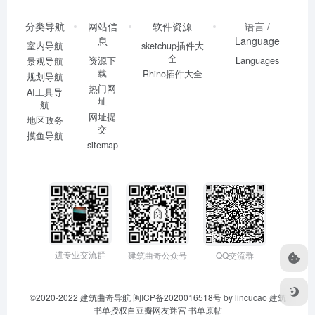
分类导航
网站信
软件资源
语言 /
息
Language
室内导航
sketchup插件大
全
资源下
Languages
景观导航
载
Rhino插件大全
规划导航
热门网
AI工具导
址
航
网址提
地区政务
交
摸鱼导航
sitemap
进专业交流群
建筑曲奇公众号
QQ交流群
©2020-2022
建筑曲奇导航
闽ICP备2020016518号
by lincucao 建筑
书单授权自豆瓣网友迷宫
书单原帖