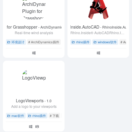
gin for Grasshopper
RhinoInside.AutoCAD
- ArchiDynamics Plugin for Grasshopper
- RhinoInside.Aut
Real-time wind analysis
Rhino.Inside® AutoCADRhino.Inside® is a registered trademark of Robert McNeel & Associates
环境设计
# ArchiDynamics插件
# grasshopper草蜢插件
rhino插件
windows软件
# 下载
# Aut
LogoViewports
- 1.0
Add a logo to your viewports
mac软件
rhino插件
# 下载
# 草蜢插件
# 视口管理