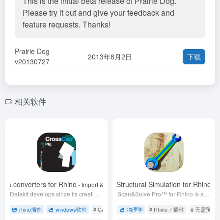
This is the initial beta release of Prairie Dog.
Please try it out and give your feedback and
feature requests. Thanks!
Prairie Dog
2013年8月2日
下载
v20130727
相关软件
ata converters for Rhino
Scan&Solve Pro: Structural Simulation for Rhino 7
- Import & export plug-ins - Rhino 8
-
Datakit develops since its creation in 1994 Solutions to Exchange Technical data (ACIS, CATIA, Creo, FBX, Fusion, glTF, IFC, Inventor, JT, Parasolid, Revit, SE, NX, 3D PDF, SW..
Scan&Solve Pro™ for Rhino is a plugin from Intact Solutions that completely automates basic structural simulation on Rhino solids.
rhino插件
windows软件
# CAD文件转换
物理学
# rhino犀牛软件插件
# Rhino 7 插件
# 无需预处
# 季度更新