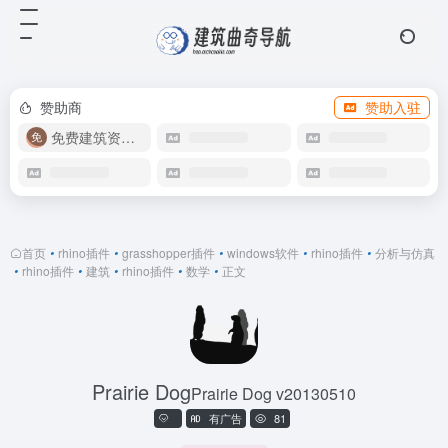
赞助商
赞助入驻
免费建筑资源库
首页
•
rhino插件
•
grasshopper插件
•
windows软件
•
rhino插件
•
分析与仿真
•
rhino插件
•
建筑
•
rhino插件
•
数学
•
正文
Prairie Dog
Prairie Dog v20130510
有广告
81