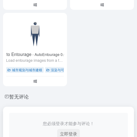
Auto Entourage
- AutoEntourage 0.6.0
Load entourage images from a folder and place it in Rhino.
城市规划与城市建模
渲染与可视化
# grasshopper草蜢插件
# 人物素材
#
暂无评论
您必须登录才能参与评论！
立即登录